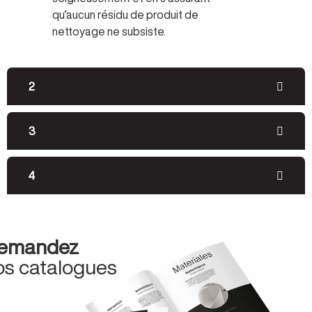
qu’aucun résidu de produit de
nettoyage ne subsiste.
2
3
4
emandez
os catalogues