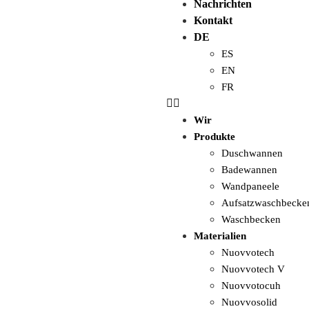
Nachrichten
Kontakt
DE
ES
EN
FR
Wir
Produkte
Duschwannen
Badewannen
Wandpaneele
Aufsatzwaschbecke
Waschbecken
Materialien
Nuovvotech
Nuovvotech V
Nuovvotocuh
Nuovvosolid