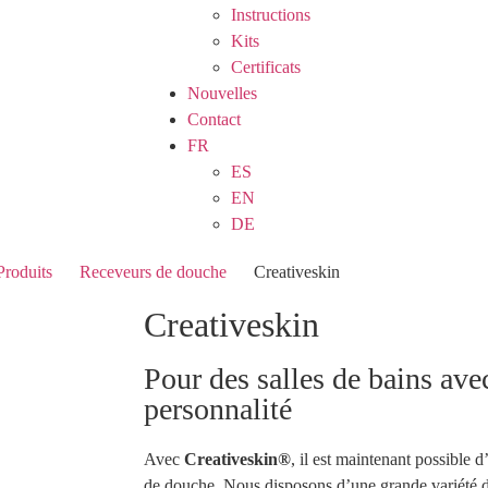
Instructions
Kits
Certificats
Nouvelles
Contact
FR
ES
EN
DE
Produits
Receveurs de douche
Creativeskin
Creativeskin
Pour des salles de bains av
personnalité
Avec
Creativeskin®
, il est maintenant possible 
de douche. Nous disposons d’une grande variété d