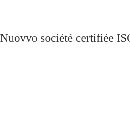
Aller
au
contenu
Nuovvo société certifiée I