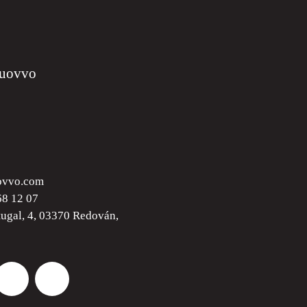
Nuovvo
ovvo.com
68 12 07
tugal, 4, 03370 Redován,