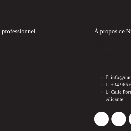
 professionnel
À propos de 
ues
Nous
ions
Où acheter
Contact
ats
info@nu
+34 965 
ux
Calle Por
Alicante