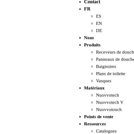
Contact
FR
ES
EN
DE
Nous
Produits
Receveurs de douch
Panneaux de douch
Baignoires
Plans de toilette
Vasques
Matériaux
Nuovvotech
Nuovvotech V
Nuovvotouch
Points de vente
Ressources
Catalogues