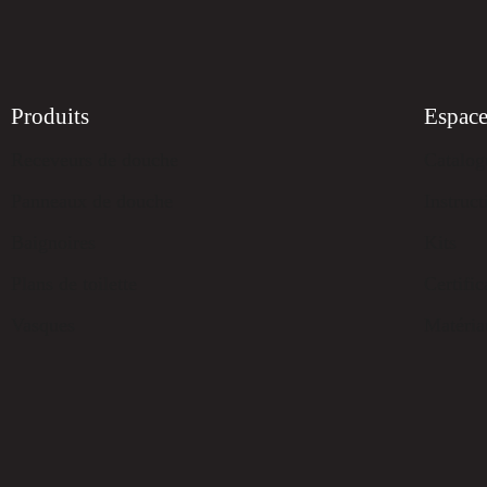
Produits
Espace
Receveurs de douche
Catalog
Panneaux de douche
Instruct
Baignoires
Kits
Plans de toilette
Certific
Vasques
Matéria