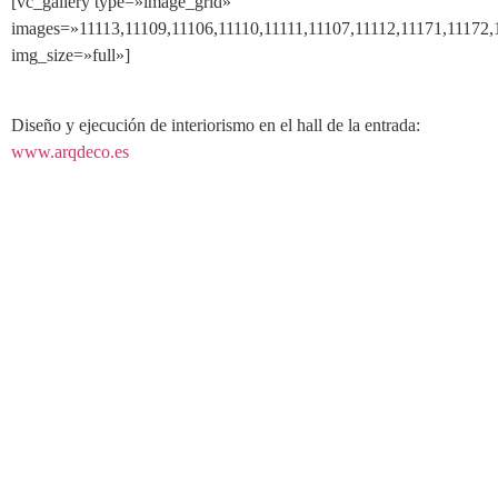
[vc_gallery type=»image_grid»
images=»11113,11109,11106,11110,11111,11107,11112,11171,11172,
img_size=»full»]
Diseño y ejecución de interiorismo en el hall de la entrada:
www.arqdeco.es