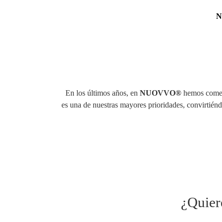
N
En los últimos años, en
NUOVVO®
hemos comenz
es una de nuestras mayores prioridades, convirtién
¿Quier