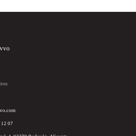
ovvo
tros
vo.com
 12 07