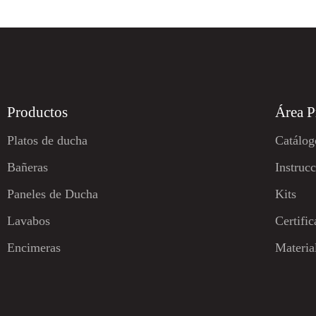
Productos
Área P
Platos de ducha
Catálog
Bañeras
Instruc
Paneles de Ducha
Kits
Lavabos
Certifi
Encimeras
Materia