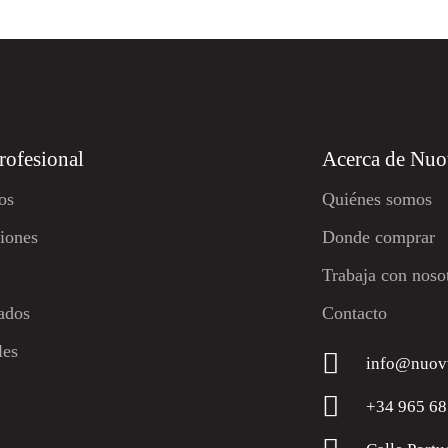
rofesional
Acerca de Nu
os
Quiénes somos
ciones
Donde comprar
Trabaja con noso
cados
Contacto
les
info@nuov
+34 965 68