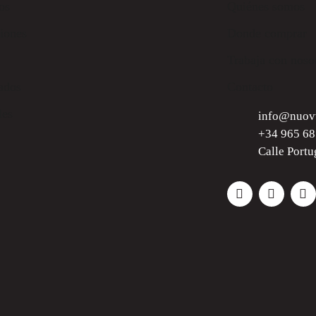
os
Quiénes somos
ciones
Donde comprar
Trabaja con noso
cados
Contacto
les
info@nuov
+34 965 68
Calle Portu