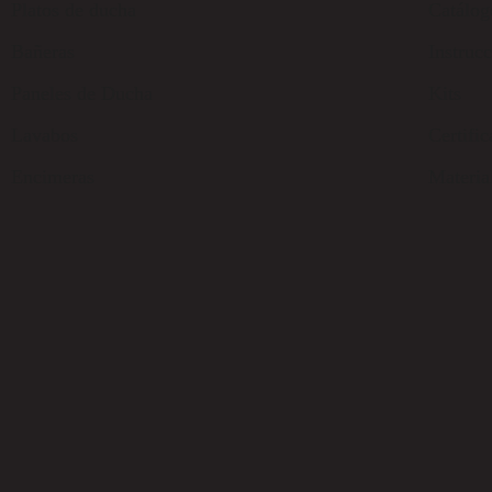
Platos de ducha
Catálog
Bañeras
Instruc
Paneles de Ducha
Kits
Lavabos
Certifi
Encimeras
Materia