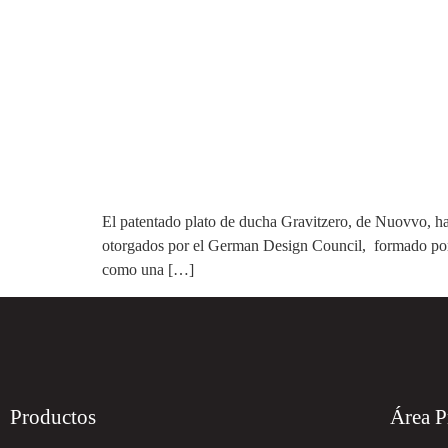
El patentado plato de ducha Gravitzero, de Nuovvo, h
otorgados por el German Design Council, formado por 46
como una […]
Productos
Área P