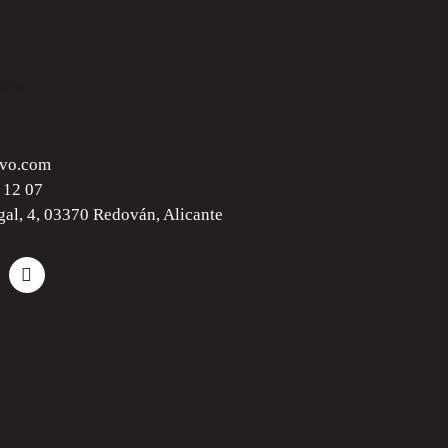
tros
vo.com
 12 07
gal, 4, 03370 Redován, Alicante